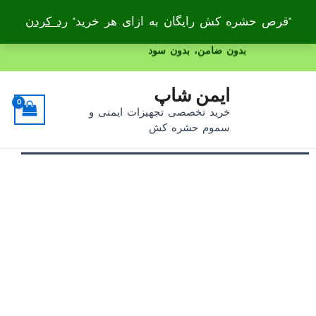
"قرص حشره کش رایگان به ازای هر خرید"
رد کردن
رش
بدون ضامن، بدون سود
ه
پیمایش
حتوا
ایمن شاپ
نوشته
خرید تخصصی تجهیزات ایمنی و
سموم حشره کش