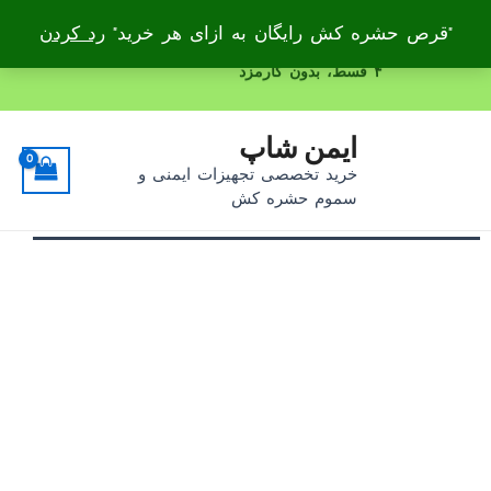
"قرص حشره کش رایگان به ازای هر خرید"
رد کردن
۴ قسط، بدون کارمزد
رش
ه
حتوا
ایمن شاپ
خرید تخصصی تجهیزات ایمنی و
سموم حشره کش