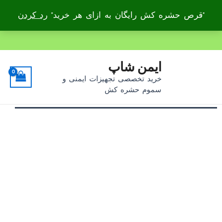
"قرص حشره کش رایگان به ازای هر خرید"
رد کردن
۴ قسط، بدون کارمزد
رش
ه
حتوا
ایمن شاپ
خرید تخصصی تجهیزات ایمنی و
سموم حشره کش