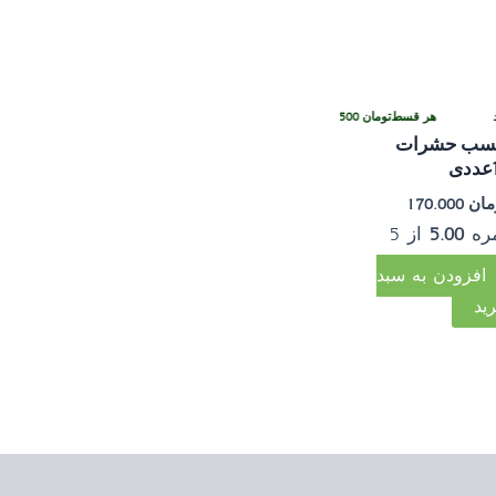
هر قسط
تومان
42.500
•
خرید قسطی با ترب‌پی بدون کارمزد
سب حشرات
ی
مان
170.000
ره
5.00
از 5
افزودن به سبد
ید