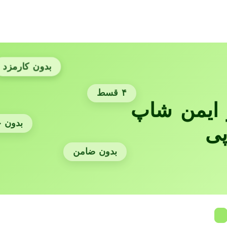
بدون کارمزد
۴ قسط
ایمن شاپ
بدون 
پی
بدون ضامن