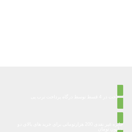
پرداخت در 4 قسط توسط درگاه پرداخت ترب پی
جایزه غیر نقدی 200 هزارتومانی برای خرید های بالای دو
میلیون تومان