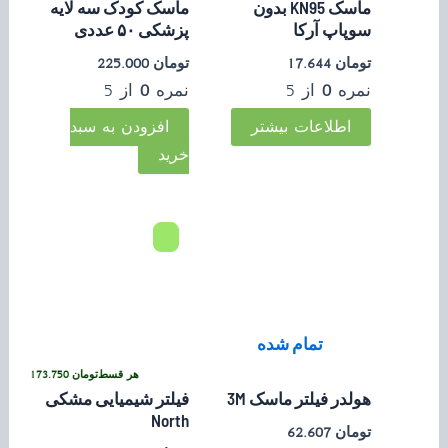
ماسک KN95 بدون
ماسک کودک سه لایه
سوپاپ آرکا
پزشکی ۵۰ عددی
تومان
17.644
تومان
225.000
نمره
0
از 5
نمره
0
از 5
اطلاعات بیشتر
افزودن به سبد
خرید
تمام شده
ومان
173.750
•
خرید قسطی با ترب‌پی بدون کارمزد
هر قسط
تومان
173.750
•
خرید 
هولدر فیلتر ماسک 3M
فیلتر شیمیایی مشکی
North
تومان
62.607