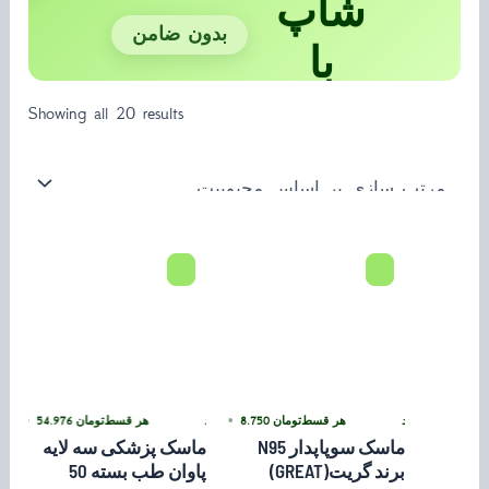
شاپ
بدون ضامن
با
ترب‌پی
Showing all 20 results
تومان
54.976
پی بدون کارمزد
•
هر قسط
تومان
8.750
•
خرید قسطی با ترب‌پی بدون کارمزد
هر قسط
تومان
54.976
خرید قسطی با ترب‌پی بدون کارمزد
•
خرید 
ماسک سوپاپدار N95
ماسک پزشکی سه لایه
برند گریت(GREAT)
پاوان طب بسته 50