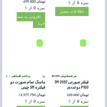
تومان
695.000
نمره
0
از 5
نمره
0
از 5
اطلاعات بیشتر
افزودن به سبد
خرید
ی بدون کارمزد
پرداخت اقساطی
•
هر قسط
تومان
80.000
•
خرید قسطی با ترب‌پی بدون کارمزد
پرداخت اقساطی
•
خرید قسطی با ترب‌پی بدون کارمزد
خرید قسط
فیلتر صورتی 2097 3M
ماسک تمام صورت دو
P100 دوعددی
فیلتره 3M چینی
تومان
320.000
تومان
14.577.750
نمره
0
از 5
نمره
0
از 5