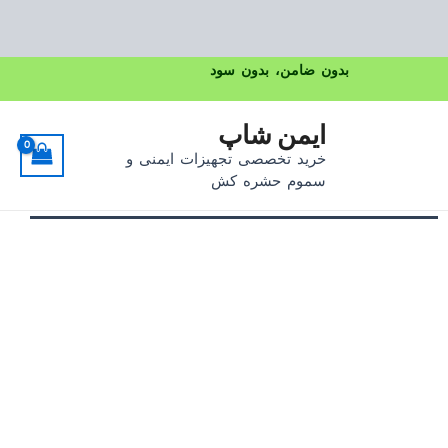
رش
بدون ضامن، بدون سود
ه
rted
حتوا
ایمن شاپ
by
خرید تخصصی تجهیزات ایمنی و
arity
سموم حشره کش