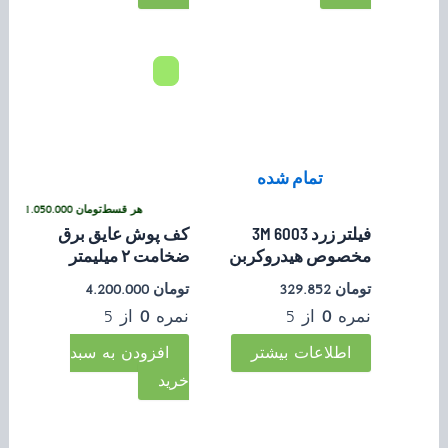
تمام شده
ان
1.050.000
•
خرید قسطی با ترب‌پی بدون کارمزد
هر قسط
تومان
1.050.000
•
خرید
فیلتر زرد 6003 3M
کف پوش عایق برق
مخصوص هیدروکربن
ضخامت ۲ میلیمتر
تومان
329.852
تومان
4.200.000
نمره
0
از 5
نمره
0
از 5
اطلاعات بیشتر
افزودن به سبد
خرید