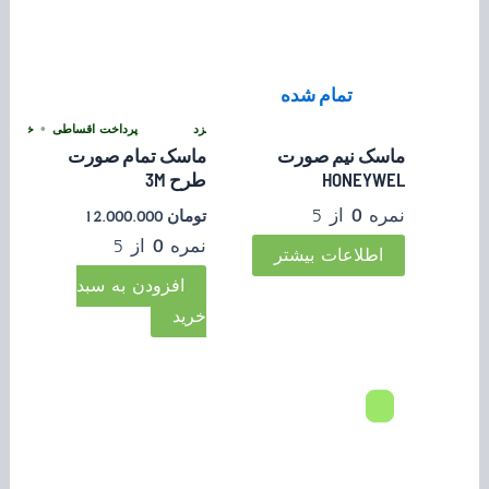
تمام شده
پرداخت اقساطی
•
خرید قسطی با ترب‌پی بدون کارمزد
پرداخت اقساطی
•
خرید قسط
ماسک نیم صورت
ماسک تمام صورت
HONEYWEL
طرح 3M
نمره
0
از 5
تومان
12.000.000
نمره
0
از 5
اطلاعات بیشتر
افزودن به سبد
خرید