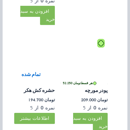
نمره
0
از 5
افزودن به سبد
خرید
تمام شده
ی بدون کارمزد
هر قسط
تومان
52.250
•
خرید قسطی با ترب‌پی بدون کارمزد
پودر مورچه
حشره کش هکر
تومان
209.000
تومان
194.700
نمره
0
از 5
نمره
0
از 5
افزودن به سبد
اطلاعات بیشتر
خرید