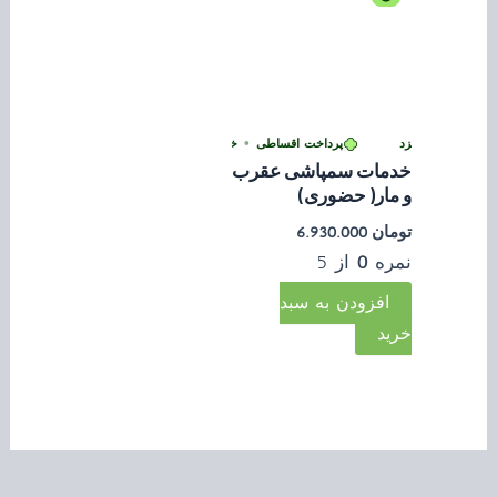
‌پی بدون کارمزد
پرداخت اقساطی
•
خرید قسطی با ترب‌پی بدون کارمزد
خدمات سمپاشی عقرب
و مار( حضوری)
تومان
6.930.000
نمره
0
از 5
افزودن به سبد
خرید