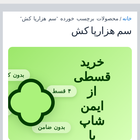
خانه
/ محصولات برچسب خورده “سم هزارپا کش”
سم هزارپا کش
خرید
قسطی
بدون کارمز
از
۴ قسط
ایمن
بدو
شاپ
بدون ضامن
با