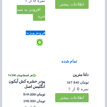
نمره
0
از 5
اطلاعات بیشتر
افزودن به سبد
خرید
قیمت
قیمت
فروش‌ویژه!
اصلی:
فعلی:
تومان 519.200
تومان 298.000.
بود.
تمام شده
دلتا مترین
تومان
74.500
•
خرید قسطی با ترب‌پی بدون کارمزد
هر قسط
تومان
74.500
•
خرید ق
پودر حشره کش آیکون
تومان
367.840
انگلیس اصل
نمره
0
از 5
تومان
519.200
اطلاعات بیشتر
تومان
298.000