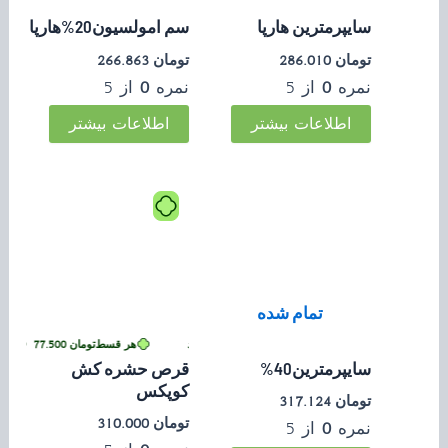
سایپرمترین هارپا
سم امولسیون20%هارپا
تومان
286.010
تومان
266.863
نمره
0
از 5
نمره
0
از 5
اطلاعات بیشتر
اطلاعات بیشتر
تمام شده
تومان
77.500
•
خرید قسطی با ترب‌پی بدون کارمزد
هر قسط
تومان
77.500
•
خرید ق
سایپرمترین40%
قرص حشره کش
کوپکس
تومان
317.124
تومان
310.000
نمره
0
از 5