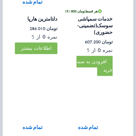
تمام شده
 بدون کارمزد
هر قسط
تومان
151.800
•
خرید قسطی با ترب‌پی بدون کارمزد
خدمات سمپاشی
دلتامترین هارپا
سوسک(تضمینی-
تومان
286.010
حضوری)
نمره
0
از 5
تومان
607.200
اطلاعات بیشتر
نمره
0
از 5
افزودن به سبد
خرید
تمام شده
تمام شده