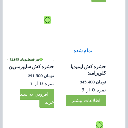
تمام شده
تومان
72.875
•
خرید قسطی با ترب‌پی بدون کارمزد
هر قسط
تومان
72.875
•
خرید ق
حشره کش ایمیدیا
حشره کش سایپرمترین
کلوپرامید
تومان
291.500
تومان
345.400
نمره
0
از 5
نمره
0
از 5
افزودن به سبد
اطلاعات بیشتر
خرید