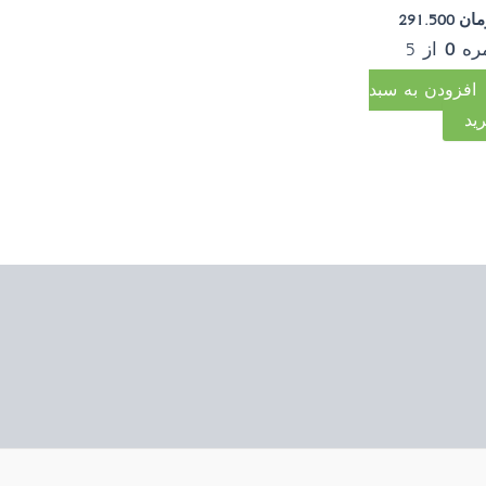
مان
291.500
ره
0
از 5
افزودن به سبد
ید