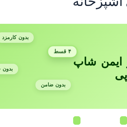
شپزخانه
بدون کارمزد
۴ قسط
ایمن شاپ
بدون 
پی
بدون ضامن