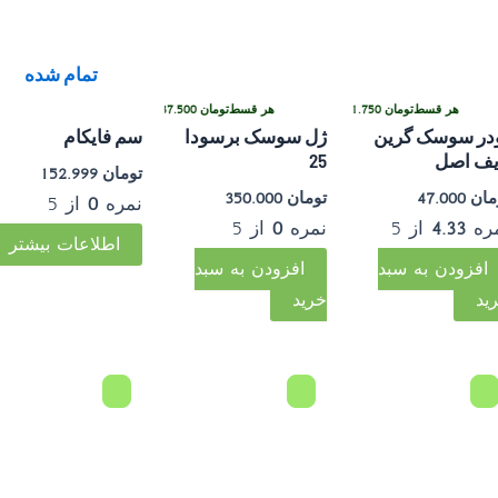
تمام شده
هر قسط
تومان
11.750
•
سطی با ترب‌پی بدون کارمزد
هر قسط
تومان
87.500
•
خرید قسطی با ترب‌پی بدون کارمزد
خرید قسطی با ترب‌پی بدون ک
در سوسک گرین
ژل سوسک برسودا
سم فایکام
یف اصل
25
تومان
152.999
مان
47.000
تومان
350.000
نمره
0
از 5
ره
4.33
از 5
نمره
0
از 5
اطلاعات بیشتر
افزودن به سبد
افزودن به سبد
ید
خرید