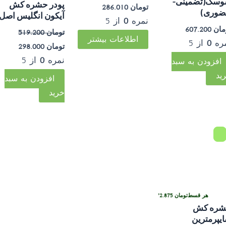
سک(تضمینی-
پودر حشره کش
تومان
286.010
وری)
آیکون انگلیس اصل
نمره
0
از 5
مان
607.200
تومان
519.200
اطلاعات بیشتر
ره
0
از 5
تومان
298.000
نمره
0
از 5
افزودن به سبد
ید
افزودن به سبد
خرید
هر قسط
تومان
72.875
•
خرید قسطی با ترب‌پی بدون کارمزد
ره کش
یپرمترین