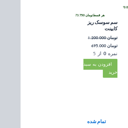
•
ارمزد
خرید قسطی با ترب‌پی بدون کارمزد
رمزد
هر قسط
تومان
173.750
•
خرید قسطی با ترب‌پی بدون کارمزد
سم سوسک ریز
کابینت
تومان
1.200.000
تومان
695.000
نمره
0
از 5
افزودن به سبد
خرید
تمام شده