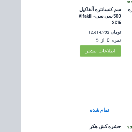
•
ارمزد
خرید قسطی با ترب‌پی بدون کارمزد
ه
سم کنسانتره آلفاکیل
500 سی سی- Alfakill
SC15
تومان
12.614.932
نمره
0
از 5
اطلاعات بیشتر
.
تمام شده
حشره کش هکر
•
خرید قسطی با ترب‌پی بدون کارمزد