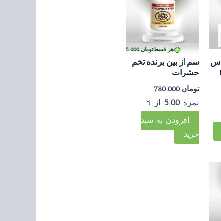
 کارمزد
هر قسط
تومان
195.000
•
خرید قسطی با ترب‌پی بدون کارمزد
اس
سم از بین برنده تخم
Be
حشرات
تومان
780.000
نمره
5.00
از 5
افزودن به سبد
خرید