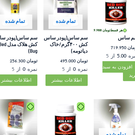
تمام شده
تمام شده
هر قسط
تومان
179.988
قسطی با ترب‌پی بدون کارمزد
•
هر قسط
تومان
195.000
•
خرید قسطی با ترب‌پی بدون کارمزد
خرید قسطی با ترب‌پی بدون
م ساس
سم ساس(پودر ساس
سم ساس(پودر س
کش ۴۰۰گرم/خاک
کش هلاک مدل d
مان
719.950
دیاتومه)
Bug)
ره
5.00
از 5
تومان
495.000
تومان
256.300
افزودن به سبد
نمره
0
از 5
نمره
0
از 5
ید
اطلاعات بیشتر
اطلاعات بیشتر
تمام شده