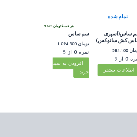
تمام شده
 قسطی با ترب‌پی بدون کارمزد
هر قسط
تومان
273.625
•
خرید قسطی با ترب‌پی بدو
 ساس(اسپری
سم ساس
س کش ساتوکس)
تومان
1.094.500
مان
584.100
نمره
0
از 5
ره
0
از 5
افزودن به سبد
اطلاعات بیشتر
خرید