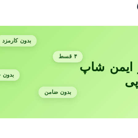
بدون کارمزد
۴ قسط
ایمن شاپ
بدون 
پی
بدون ضامن