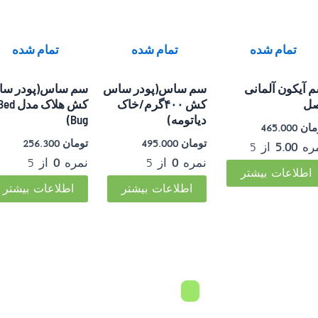
تمام شده
تمام شده
تمام شده
 آیکون آلمانی
سم ساس(پودر ساس
سم ساس(پودر س
د قسطی با ترب‌پی بدون کارمزد
هر قسط
تومان
74.500
•
خرید قسطی با ترب‌پی بدون
ل
کش ۴۰۰گرم/خاک
کش هلاک مدل d
دیاتومه)
Bug)
مان
465.000
تومان
495.000
تومان
256.300
ره
5.00
از 5
نمره
0
از 5
نمره
0
از 5
اطلاعات بیشتر
اطلاعات بیشتر
اطلاعات بیشتر