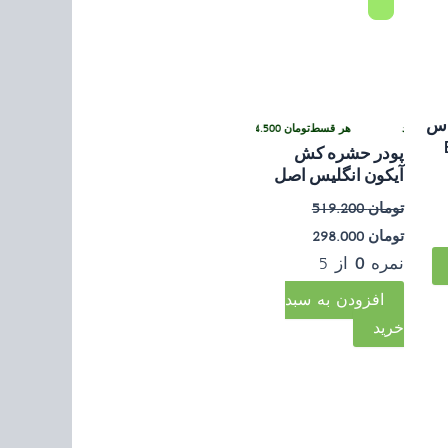
بود.
اس
 کارمزد
هر قسط
تومان
74.500
•
خرید قسطی با ترب‌پی بدون کارمزد
Be
پودر حشره کش
آیکون انگلیس اصل
تومان
519.200
تومان
298.000
نمره
0
از 5
افزودن به سبد
خرید