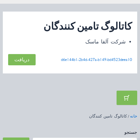
کاتالوگ تامین کنندگان
شرکت آلفا ماسک
دریافت
d6e144b1-2b4d-427a-b149-bd4523deea10
خانه
/ کاتالوگ تامین کنندگان
جستجو